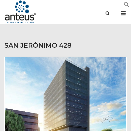
Saltar
M
al
contenido
SAN JERÓNIMO 428