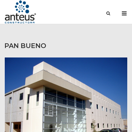
Saltar
M
al
contenido
PAN BUENO