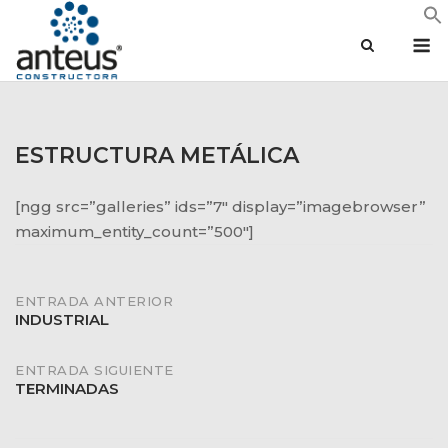
Saltar
M
al
contenido
ESTRUCTURA METÁLICA
[ngg src=”galleries” ids=”7″ display=”imagebrowser”
maximum_entity_count=”500″]
Navegación
ENTRADA ANTERIOR
INDUSTRIAL
de
ENTRADA SIGUIENTE
TERMINADAS
entradas