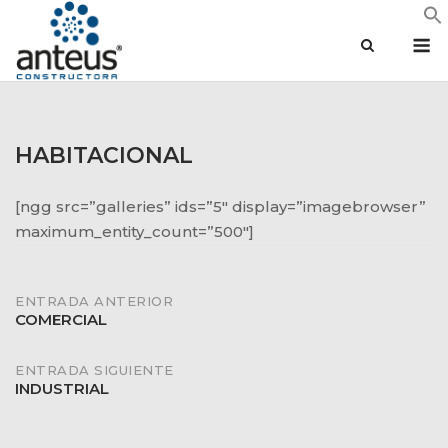
Saltar
M
al
contenido
HABITACIONAL
[ngg src=”galleries” ids=”5″ display=”imagebrowser”
maximum_entity_count=”500″]
Navegación
ENTRADA ANTERIOR
COMERCIAL
de
ENTRADA SIGUIENTE
INDUSTRIAL
entradas